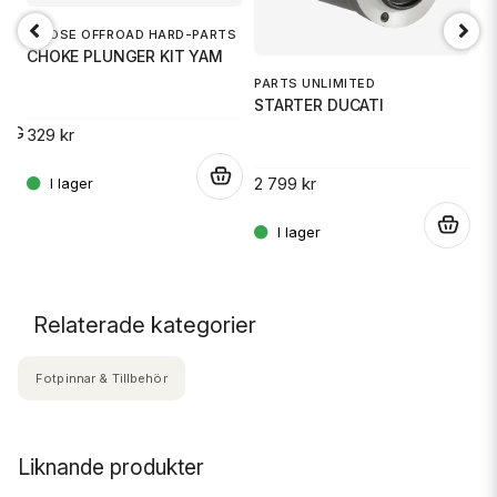
S
MOOSE OFFROAD HARD-PARTS
T
CHOKE PLUNGER KIT YAM
PARTS UNLIMITED
STARTER DUCATI
3
20G
329 kr
.
2 799 kr
.
.
Relaterade kategorier
Fotpinnar & Tillbehör
Liknande produkter