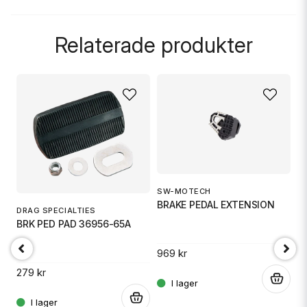
question
Fråga oss något om denna produkten...
Relaterade produkter
name
Namn
email
Mejladress
SW-MOTECH
S
BRAKE PEDAL EXTENSION
B
Ja, ni får publicera min fråga
DRAG SPECIALTIES
BRK PED PAD 36956-65A
969 kr
1 
279 kr
.
.
.