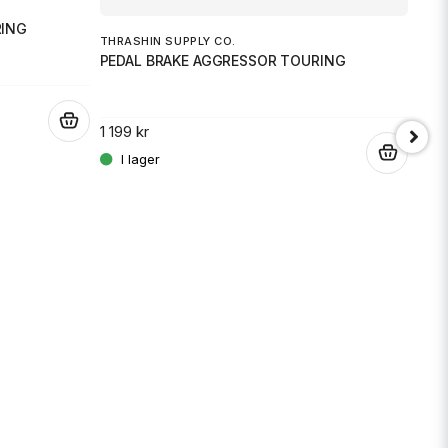
RING
THRASHIN SUPPLY CO.
DRAG
Skicka fråga
PEDAL BRAKE AGGRESSOR TOURING
BRK
.
1 199 kr
279 
.