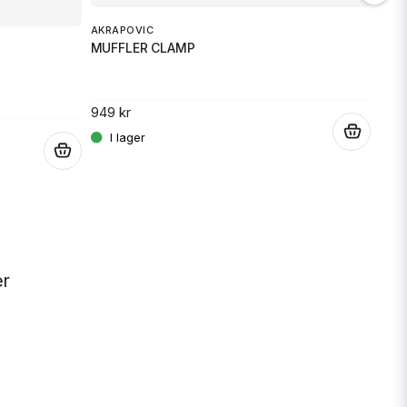
AKRAPOVIC
MUFFLER CLAMP
OXF
949 kr
Oxfo
.
.
169 
er