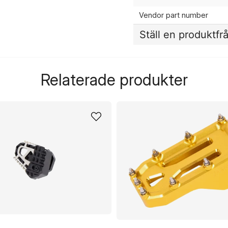
Vendor part number
Ställ en produktfr
question
Fråga oss något om de
Relaterade produkter
name
Namn
Ja, ni får publicera 