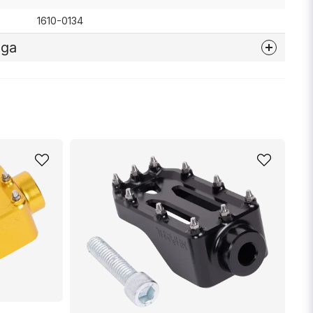
1610-0134
åga
nna produkten...
email
Mejladress
min fråga