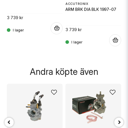
C
ACCUTRONIX
Ja, ni får publicera min fråga
ARM BRK DIA BLK 1997-07
TS
3 739 kr
2 
.
3 739 kr
.
.
Skicka fråga
Andra köpte även