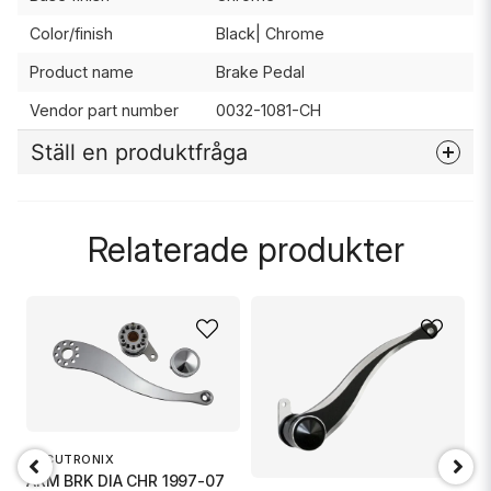
Color/finish
Black| Chrome
Product name
Brake Pedal
Vendor part number
0032-1081-CH
Ställ en produktfråga
question
Fråga oss något om denna produkten...
Relaterade produkter
name
Namn
email
Mejladress
ACCUTRONIX
T
ARM BRK DIA CHR 1997-07