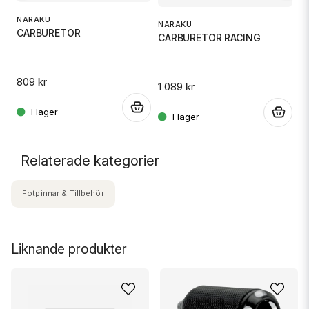
NARAKU
D
NARAKU
CARBURETOR
D
CARBURETOR RACING
809 kr
1 
1 089 kr
.
.
.
Relaterade kategorier
Fotpinnar & Tillbehör
Liknande produkter