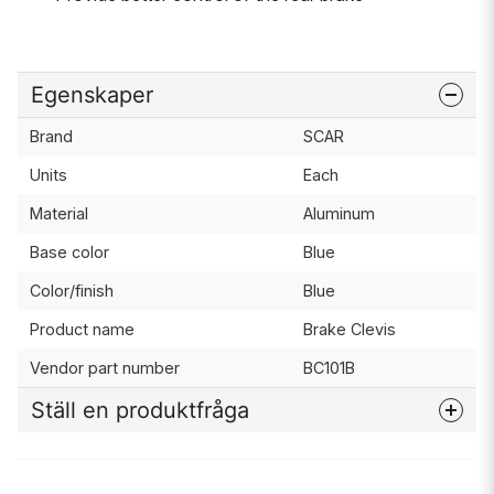
Egenskaper
Brand
SCAR
Units
Each
Material
Aluminum
Base color
Blue
Color/finish
Blue
Product name
Brake Clevis
Vendor part number
BC101B
Ställ en produktfråga
question
Fråga oss något om denna produkten...