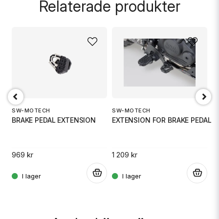
Relaterade produkter
name
Namn
email
Mejladress
SW-MOTECH
SW-MOTECH
S
BRAKE PEDAL EXTENSION
EXTENSION FOR BRAKE PEDAL
B
Ja, ni får publicera min fråga
969 kr
1 209 kr
1 
.
.
.
Skicka fråga