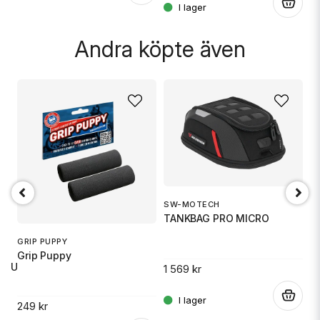
.
Andra köpte även
Skicka fråga
SW-MOTECH
1
TANKBAG PRO MICRO
S
GRIP PUPPY
Grip Puppy
 RU
1 569 kr
14
.
249 kr