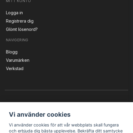
MITT KONTO
Logga in
Registrera dig
Glömt lösenord?
NAVIGERING
Blogg
Varumärken
Verkstad
Vi använder cookies
Vi använder cookies för att vår webbplats skall fungera
Instagram
Facebook
YouTube
och erbjuda dig bästa upplevelse. Bekräfta ditt samtycke