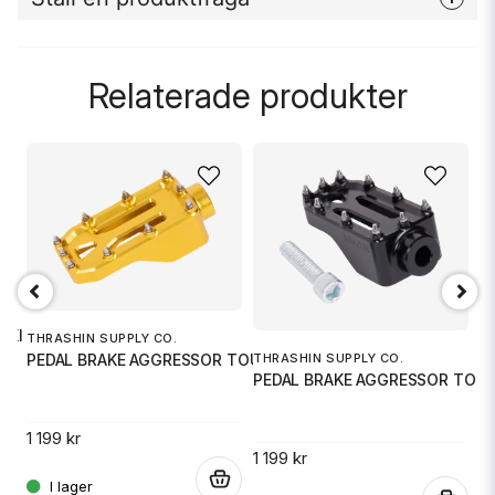
question
Fråga oss något om denna produkten...
Relaterade produkter
name
Namn
email
Mejladress
AKI
THRASHIN SUPPLY CO.
T
THRASHIN SUPPLY CO.
PEDAL BRAKE AGGRESSOR TOURING
Ja, ni får publicera min fråga
P
PEDAL BRAKE AGGRESSOR TOU
1 199 kr
.
1 
1 199 kr
.