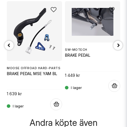
name
Namn
email
Mejladress
SW-MOTECH
S
BRAKE PEDAL
B
Ja, ni får publicera min fråga
MOOSE OFFROAD HARD-PARTS
BRAKE PEDAL MSE YAM BL
1 449 kr
1 
.
.
1 639 kr
.
Skicka fråga
Andra köpte även