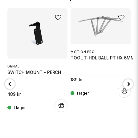
MOTION PRO
P
TOOL T-HDL BALL PT HX 6MM
H
DENALI
SWITCH MOUNT - PERCH
189 kr
2 
.
489 kr
.