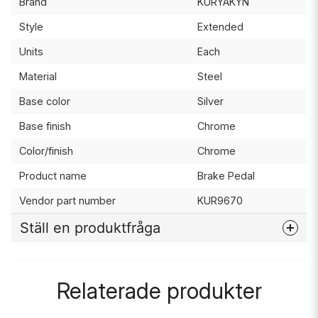
Brand
KURYAKYN
Style
Extended
Units
Each
Material
Steel
Base color
Silver
Base finish
Chrome
Color/finish
Chrome
Product name
Brake Pedal
Vendor part number
KUR9670
Ställ en produktfråga
question
Fråga oss något om denna produkten...
Relaterade produkter