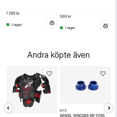
1 
1 289 kr
569 kr
.
.
.
Skicka fråga
Andra köpte även
KITE
WHEEL SPACERS RR YZ65