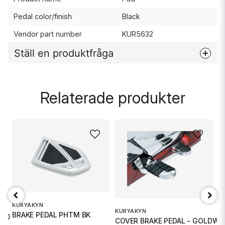
Pedal color/finish
Black
Vendor part number
KUR5632
Ställ en produktfråga
question
Fråga oss något om denna produkten...
Relaterade produkter
name
Namn
email
Mejladress
T
KURYAKYN
P
KURYAKYN
BRAKE PEDAL PHTM BK
570
Ja, ni får publicera min fråga
COVER BRAKE PEDAL - GOLDWI