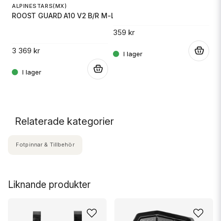
ALPINESTARS(MX)
ROOST GUARD A10 V2 B/R M-L
DR
359 kr
O
3 369 kr
.
.
.
49
Relaterade kategorier
Fotpinnar & Tillbehör
Liknande produkter