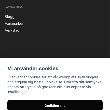
NAVIGERING
Blogg
Varumärken
Verkstad
Vi använder cookies
Vi använder cookies för att vår webbplats skall fungera
Instagram
Facebook
YouTube
och erbjuda dig bästa upplevelse. Bekräfta ditt samtycke
genom att trycka på godkänn alla eller anpassa via
inställningar
Bröderna Nilssons MC-Tillbehör i Helsingborg AB
Godkänn alla
© Nilssons MC - Allt för dig & din MC