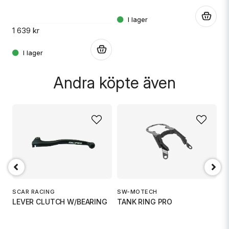
.
.
1 639 kr
.
Skicka fråga
Andra köpte även
S
P
SCAR RACING
SW-MOTECH
LEVER CLUTCH W/BEARING
TANK RING PRO
6