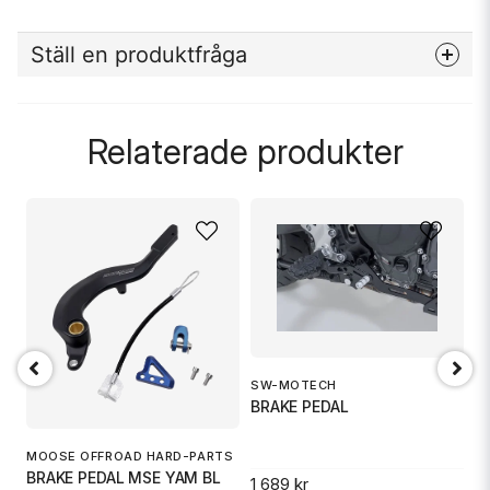
Ställ en produktfråga
question
Fråga oss något om denna produkten...
Relaterade produkter
name
Namn
email
Mejladress
SW-MOTECH
S
BRAKE PEDAL
B
Ja, ni får publicera min fråga
MOOSE OFFROAD HARD-PARTS
BRAKE PEDAL MSE YAM BL
1 689 kr
1 