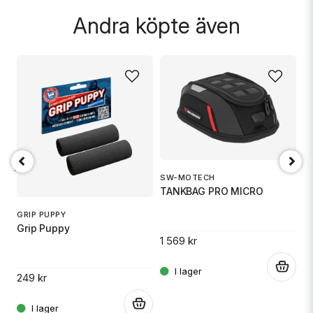
Andra köpte även
18 TR6
SW-MOTECH
1
TANKBAG PRO MICRO
S
GRIP PUPPY
Grip Puppy
1 569 kr
.
14
.
249 kr
.