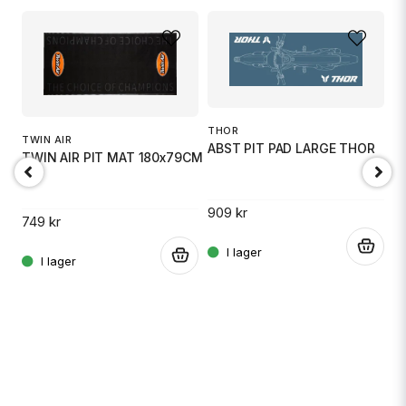
name
Namn
email
Mejladress
THOR
TWIN AIR
ABST PIT PAD LARGE THOR
TWIN AIR PIT MAT 180x79CM
Ja, ni får publicera min fråga
909 kr
749 kr
.
.
D
B
4
Skicka fråga
.