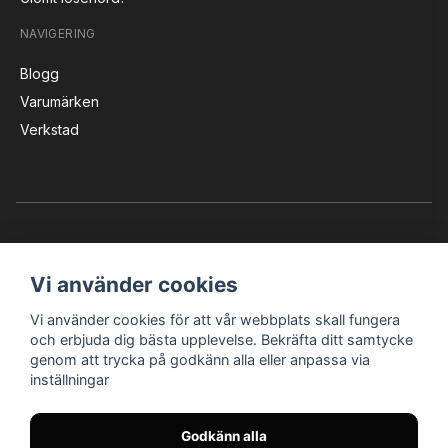
NAVIGERING
Blogg
Varumärken
Verkstad
Vi använder cookies
Vi använder cookies för att vår webbplats skall fungera
Instagram
Facebook
YouTube
och erbjuda dig bästa upplevelse. Bekräfta ditt samtycke
genom att trycka på godkänn alla eller anpassa via
inställningar
Bröderna Nilssons MC-Tillbehör i Helsingborg AB
Godkänn alla
© Nilssons MC - Allt för dig & din MC