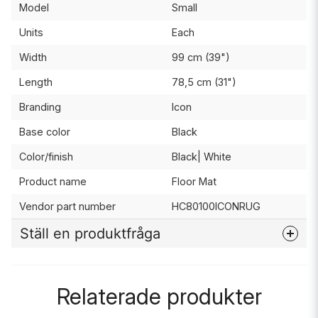
Model
Small
Units
Each
Width
99 cm (39")
Length
78,5 cm (31")
Branding
Icon
Base color
Black
Color/finish
Black| White
Product name
Floor Mat
Vendor part number
HC80100ICONRUG
Ställ en produktfråga
question
Fråga oss något om denna produkten...
Relaterade produkter