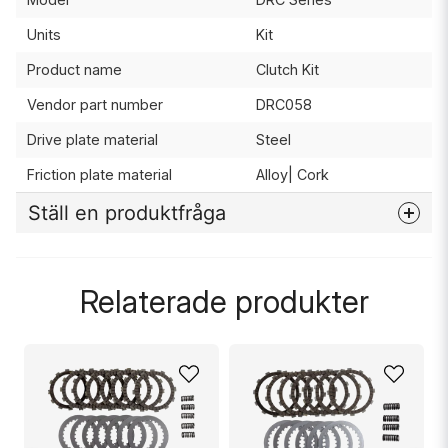
Units
Kit
Product name
Clutch Kit
Vendor part number
DRC058
Drive plate material
Steel
Friction plate material
Alloy| Cork
Ställ en produktfråga
question
Fråga oss något om denna produkten...
Relaterade produkter
name
Namn
email