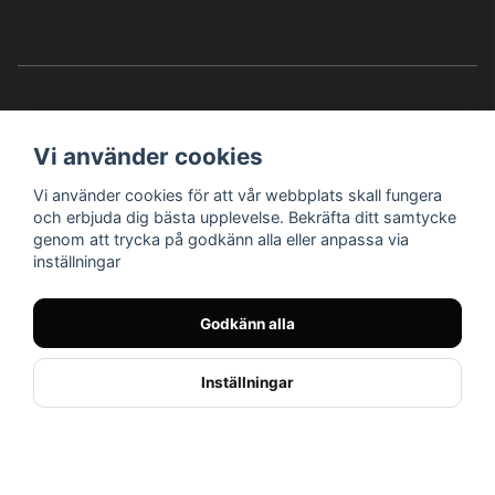
Vi använder cookies
Vi använder cookies för att vår webbplats skall fungera
Instagram
Facebook
YouTube
och erbjuda dig bästa upplevelse. Bekräfta ditt samtycke
genom att trycka på godkänn alla eller anpassa via
inställningar
Bröderna Nilssons MC-Tillbehör i Helsingborg AB
Godkänn alla
© Nilssons MC - Allt för dig & din MC
Inställningar
// < !--Hello Retail - start-- >
//
Powered by Nyehandel AB