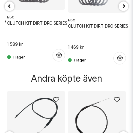
Mejladress
EBC
E
EBC
IES
CLUTCH KIT DIRT DRC SERIES
C
CLUTCH KIT DIRT DRC SERIES
Ja, ni får publicera min fråga
1 589 kr
1 
1 469 kr
.
.
.
Andra köpte även
Skicka fråga