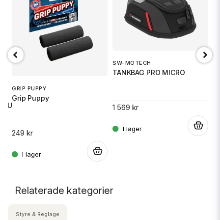
SW-MOTECH
1
TANKBAG PRO MICRO
S
GRIP PUPPY
Grip Puppy
 RU
1 569 kr
14
.
249 kr
.
.
Relaterade kategorier
Styre & Reglage