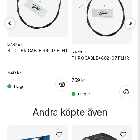
email
Mejladress
B
Ja, ni får publicera min fråga
T
BARNETT
STD THR CABLE 96-07 FLHT
BARNETT
THRO.CABLE+602-07 FLHR
5
549 kr
759 kr
.
.
Skicka fråga
.
Andra köpte även