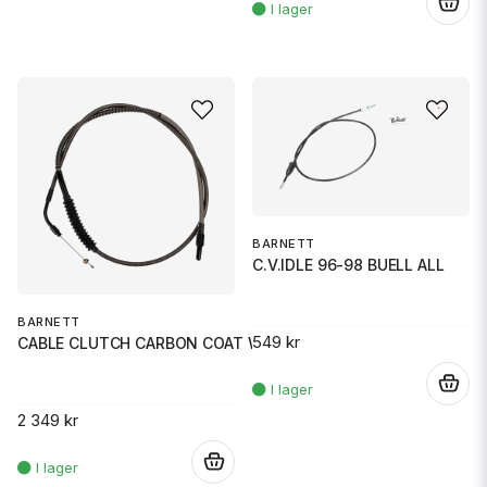
.
BARNETT
C.V.IDLE 96-98 BUELL ALL
BARNETT
549 kr
CABLE CLUTCH CARBON COAT W/BLA
.
2 349 kr
.