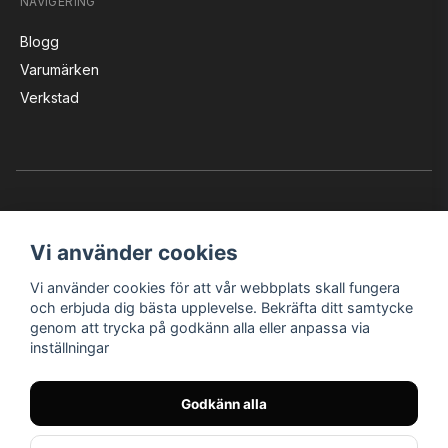
NAVIGERING
Blogg
Varumärken
Verkstad
Vi använder cookies
Vi använder cookies för att vår webbplats skall fungera
Instagram
Facebook
YouTube
och erbjuda dig bästa upplevelse. Bekräfta ditt samtycke
genom att trycka på godkänn alla eller anpassa via
inställningar
Bröderna Nilssons MC-Tillbehör i Helsingborg AB
Godkänn alla
© Nilssons MC - Allt för dig & din MC