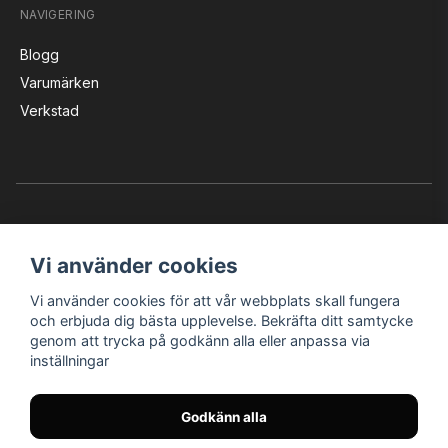
NAVIGERING
Blogg
Varumärken
Verkstad
Vi använder cookies
Vi använder cookies för att vår webbplats skall fungera
Instagram
Facebook
YouTube
och erbjuda dig bästa upplevelse. Bekräfta ditt samtycke
genom att trycka på godkänn alla eller anpassa via
inställningar
Bröderna Nilssons MC-Tillbehör i Helsingborg AB
Godkänn alla
© Nilssons MC - Allt för dig & din MC