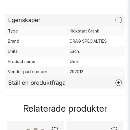
Egenskaper
Type
Kickstart Crank
Brand
DRAG SPECIALTIES
Units
Each
Product name
Gear
Vendor part number
292012
Ställ en produktfråga
question
Fråga oss något om denna produkten...
Relaterade produkter
name
Namn