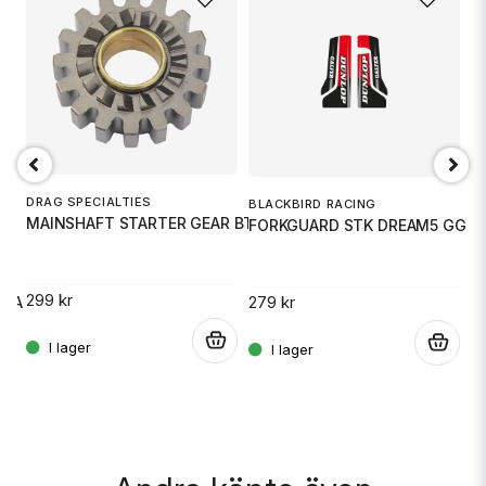
email
Mejladress
Ja, ni får publicera min fråga
DRAG SPECIALTIES
BLACKBIRD RACING
B
MAINSHAFT STARTER GEAR BT
FORKGUARD STK DREAM5 GG '2
F
299 kr
279 kr
2
91A
.
.
Skicka fråga
.