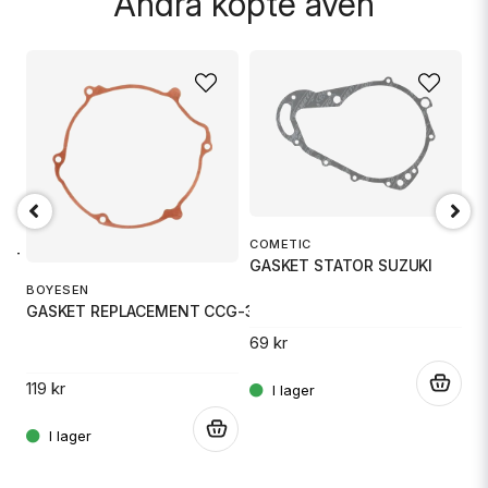
Andra köpte även
T
COMETIC
C
KIT
GASKET STATOR SUZUKI
BOYESEN
GASKET REPLACEMENT CCG-32
8
69 kr
.
.
119 kr
.