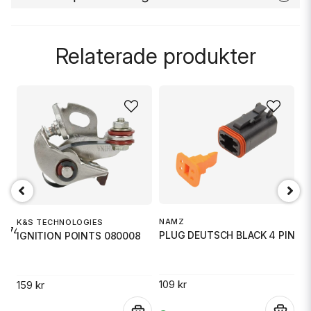
question
Fråga oss något om denna produkten...
Relaterade produkter
name
Namn
email
Mejladress
NAMZ
K&S TECHNOLOGIES
Ja, ni får publicera min fråga
D
6-74
PLUG DEUTSCH BLACK 4 PIN
IGNITION POINTS 080008
B
109 kr
159 kr
2
.
.
.