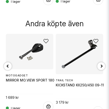
Skicka fråga
Andra köpte även
R
MOTOGADGET
H
MIRROR MO.VIEW SPORT 180
TRAIL TECH
KICKSTAND KX250/450 09-11
5 
1 689 kr
3 179 kr
.
.