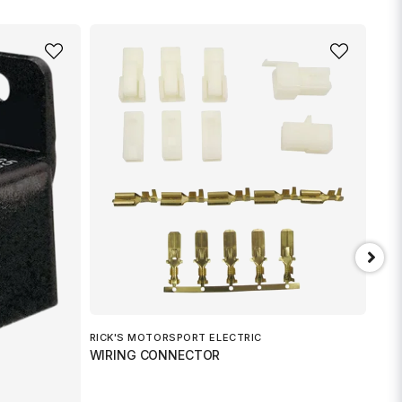
email
Mejladress
min fråga
RICK
WIR
319 
Skicka fråga
RICK'S MOTORSPORT ELECTRIC
WIRING CONNECTOR