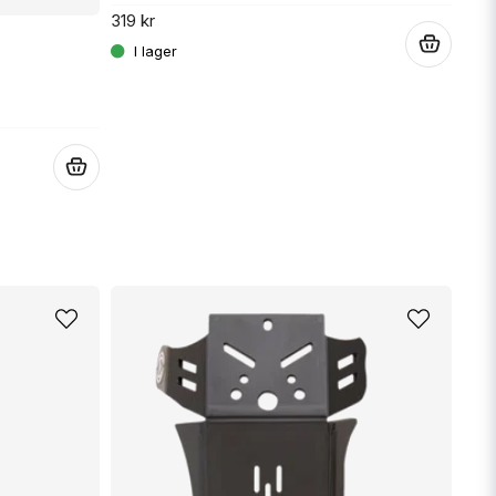
319 kr
.
.