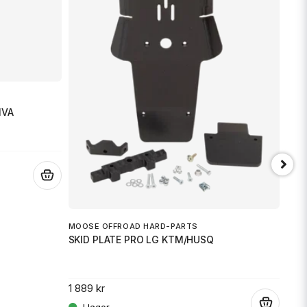
SW-
FOO
1 38
IVA
.
MOOSE OFFROAD HARD-PARTS
SKID PLATE PRO LG KTM/HUSQ
1 889 kr
.