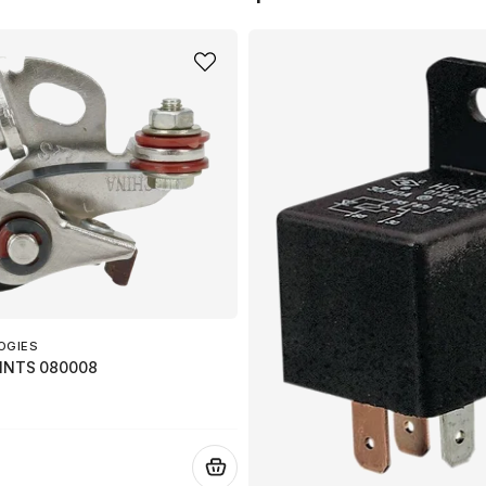
name
Namn
Ja, ni får publicera 
OGIES
INTS 080008
.