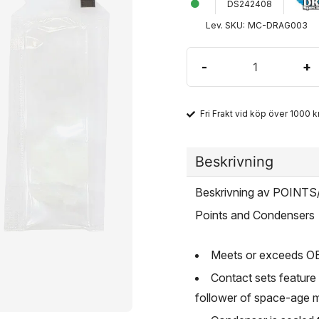
DS242408
Lev. SKU:
MC-DRAG003
-
+
Fri Frakt vid köp över 1000 kr
Beskrivning
Beskrivning av POIN
Points and Condensers
Meets or exceeds O
Contact sets feature 
follower of space-age ma