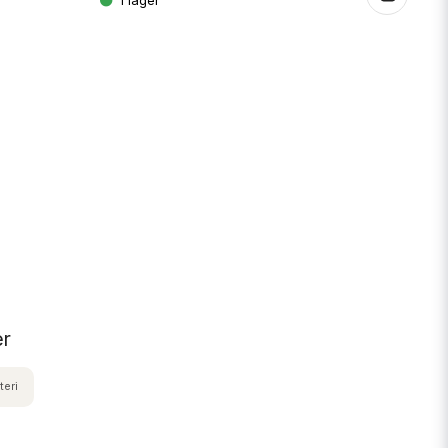
er
teri