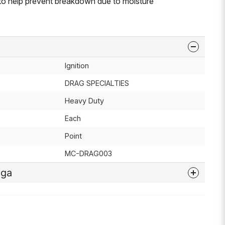
to help prevent breakdown due to moisture
Ignition
DRAG SPECIALTIES
Heavy Duty
Each
Point
MC-DRAG003
åga
nna produkten...