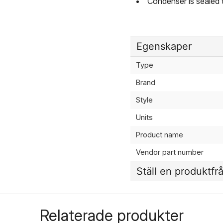
Condenser is sealed 
Egenskaper
Type
Brand
Style
Units
Product name
Vendor part number
Ställ en produktfr
question
Fråga oss något om de
Relaterade produkter