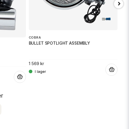
COBRA
BS 
BULLET SPOTLIGHT ASSEMBLY
BAT
1 569 kr
1 119
.
.
er