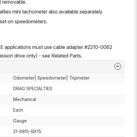
ot removable.
lties mini tachometer also available separately
eset on speedometers.
XE applications must use cable adapter #2210-0062
ission drive only) - see Related Parts.
Odometer| Speedometer| Tripmeter
DRAG SPECIALTIES
Mechanical
Each
Gauge
21-6815-BX15