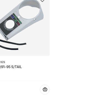
TIES
91-95 S/TAIL
.