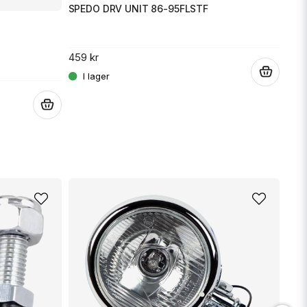
1 62
Skicka fråga
SPEDO DRV UNIT 86-95FLSTF
459 kr
.
.