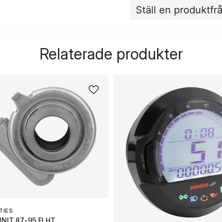
Ställ en produktfr
question
Fråga oss något om de
Relaterade produkter
name
Namn
Ja, ni får publicera 
TIES
NIT 87-95 FLHT