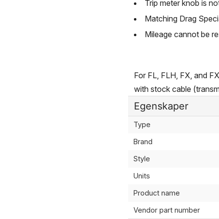
Trip meter knob is n
Matching Drag Specia
Mileage cannot be r
For FL, FLH, FX, and F
with stock cable (transm
Egenskaper
Type
Brand
Style
Units
Product name
Vendor part number