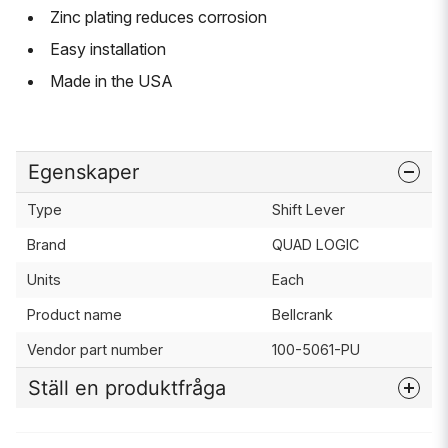
Zinc plating reduces corrosion
Easy installation
Made in the USA
Egenskaper
Type
Shift Lever
Brand
QUAD LOGIC
Units
Each
Product name
Bellcrank
Vendor part number
100-5061-PU
Ställ en produktfråga
question
Fråga oss något om denna produkten...