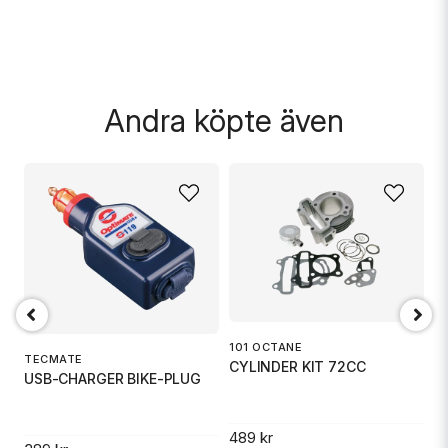
Skicka fråga
Andra köpte även
D
101 OCTANE
P
TECMATE
CYLINDER KIT 72CC
USB-CHARGER BIKE-PLUG
8
.
489 kr