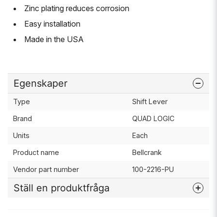
Zinc plating reduces corrosion
Easy installation
Made in the USA
Egenskaper
Type
Shift Lever
Brand
QUAD LOGIC
Units
Each
Product name
Bellcrank
Vendor part number
100-2216-PU
Ställ en produktfråga
question
Fråga oss något om denna produkten...