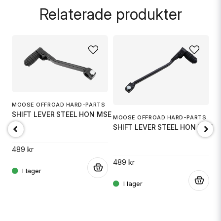
Relaterade produkter
name
Namn
email
Mejladress
MOOSE OFFROAD HARD-PARTS
SHIFT LEVER STEEL HON MSE
MOOSE OFFROAD HARD-PARTS
S
SHIFT LEVER STEEL HON MSE
S
Ja, ni får publicera min fråga
49
489 kr
489 kr
4
.
.
.